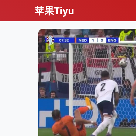
苹果Tiyu