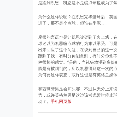
是踢到凯恩，凯恩是不是骗点球也成为了
为什么这样说呢？在凯恩完毕进球后，英国名
进了，那不是个点球，但谁在乎呢……
摩根的言语也是让凯恩被架到了火上烤，
球迷以为凯恩骗点球的行为难以承受。可
出来回应了这个问题，在谈到自己的这一次
踢到了我！有时分你能拿到，有时分你拿
种很棒的感觉。”是的，当镜头放慢到多倍
脚是有被踢到的，所以凯恩得到这一次的
为何要这样表态，或许这也是有英格兰媒
和西班牙男足会师决赛，不过从天分上来
势，或许英格兰男足这边该考虑暂时停止
动了。
手机网页版