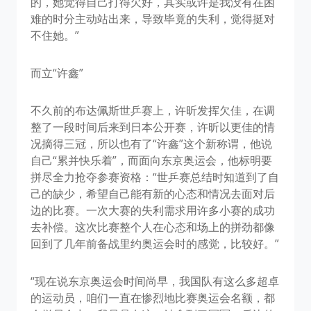
的，她觉得自己打得欠好，其实或许是我没有在困
难的时分主动站出来，导致毕竟的失利，觉得挺对
不住她。”
而立“许鑫”
不久前的布达佩斯世乒赛上，许昕发挥欠佳，在调
整了一段时间后来到日本公开赛，许昕以更佳的情
况摘得三冠，所以也有了“许鑫”这个新称谓，他说
自己“累并快乐着”，而面向东京奥运会，他标明要
拼尽全力抢夺参赛资格：“世乒赛总结时知道到了自
己的缺少，希望自己能有新的心态和情况去面对后
边的比赛。一次大赛的失利需求用许多小赛的成功
去补偿。这次比赛整个人在心态和场上的拼劲都像
回到了几年前备战里约奥运会时的感觉，比较好。”
“现在说东京奥运会时间尚早，我国队有这么多超卓
的运动员，咱们一直在惨烈地比赛奥运会名额，都