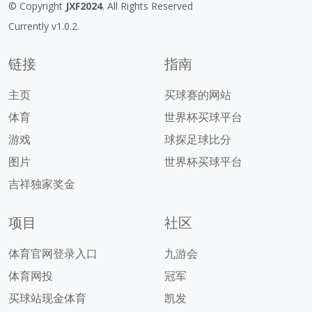
© Copyright
JXF2024
. All Rights Reserved
Currently v1.0.2.
链接
指南
主页
买球赛的网站
体育
世界杯买球平台
游戏
球探足球比分
图片
世界杯买球平台
吉祥独家奖金
项目
社区
体育官网登录入口
九游会
体育网投
冠军
买球站现金体育
凯发