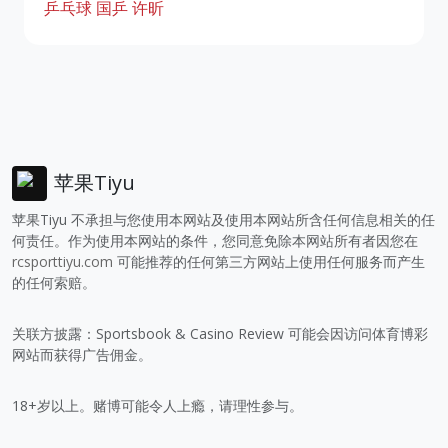
乒乓球
国乒
许昕
苹果Tiyu
苹果Tiyu 不承担与您使用本网站及使用本网站所含任何信息相关的任
何责任。作为使用本网站的条件，您同意免除本网站所有者因您在
rcsporttiyu.com
可能推荐的任何第三方网站上使用任何服务而产生
的任何索赔。
关联方披露：Sportsbook & Casino Review 可能会因访问体育博彩
网站而获得广告佣金。
18+岁以上。赌博可能令人上瘾，请理性参与。