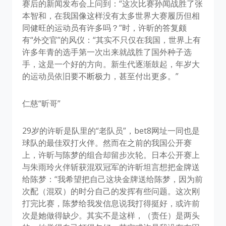
赛后的新闻发布会上问到：“这次比赛孙闻战胜了张
本智和，在我国像这样没有太多世界大赛履历但相
同健旺的运动员有许多吗？”时，许昕的答复颇
有“外交官”的风仪：“其实不只仅在我国，世界上有
许多年青的选手第一次出来就战胜了国外种子选
手，这是一个好的方向。新生代逐渐鼓起，年岁大
的运动员依旧要不断极力，甚至付出更多。”
仁慈“昕哥”
29岁的许昕是队里的“老队员”，bet8网址一同也是
球队的最佳双打火伴。然而在之前的我国公开赛
上，许昕与陈梦的组合却留步次轮。日本公开赛上
与朱雨玲火伴斩获混双冠军的许昕坦言想把金牌送
给陈梦：“我希望把自己这块金牌送给陈梦，因为前
次配（混双）的时分自己的发挥有些问题。这次刚
打完比赛，陈梦给我发信息说我打得挺好，或许前
次是她做得缺少。其实不是这样，（责任）是两头