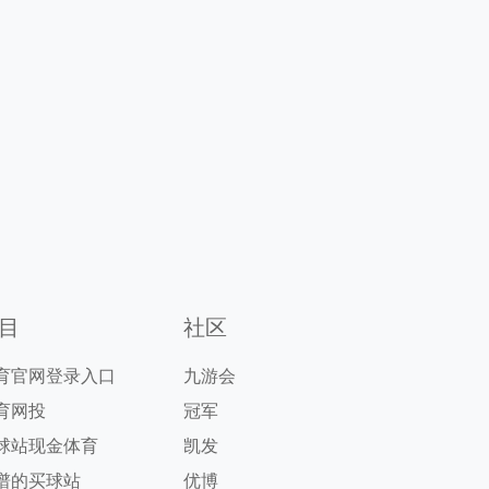
目
社区
育官网登录入口
九游会
育网投
冠军
球站现金体育
凯发
谱的买球站
优博