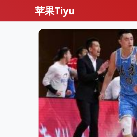
苹果Tiyu