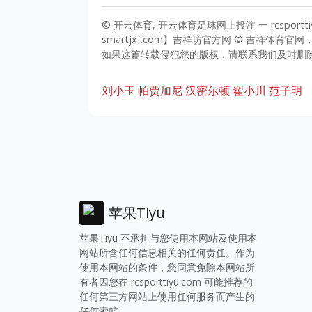
© 开云体育, 开云体育足球网上投注 一 rcsportt
smartjxf.com】吉祥坊官方网 © 吉祥体育官
如果这篇转载侵犯您的版权，请联系我们及时删
刘小玉
帕贾加尼
汉密尔顿
翟小川
范子明
苹果Tiyu
苹果Tiyu 不承担与您使用本网站及使用本
网站所含任何信息相关的任何责任。作为
使用本网站的条件，您同意免除本网站所
有者因您在
rcsporttiyu.com
可能推荐的
任何第三方网站上使用任何服务而产生的
任何索赔。