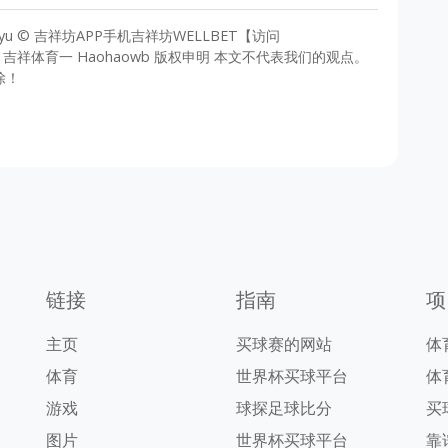
iyu © 吉祥坊APP手机吉祥坊WELLBET【访问
网，吉祥体育一 Haohaowb 版权申明 本文不代表我们的观点。
除！
链接
指南
项
主页
买球赛的网站
体
体育
世界杯买球平台
体
游戏
球探足球比分
买
图片
世界杯买球平台
靠