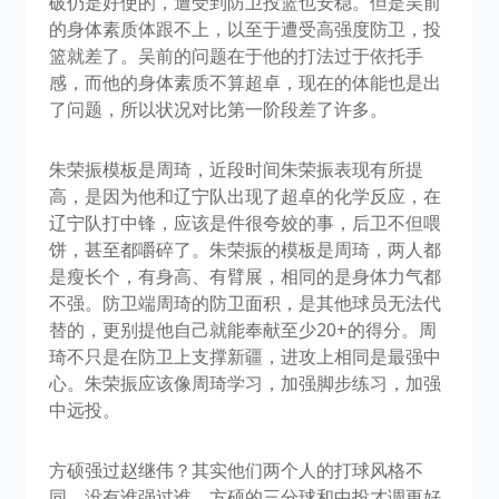
破仍是好使的，遭受到防卫投篮也安稳。但是吴前
的身体素质体跟不上，以至于遭受高强度防卫，投
篮就差了。吴前的问题在于他的打法过于依托手
感，而他的身体素质不算超卓，现在的体能也是出
了问题，所以状况对比第一阶段差了许多。
朱荣振模板是周琦，近段时间朱荣振表现有所提
高，是因为他和辽宁队出现了超卓的化学反应，在
辽宁队打中锋，应该是件很夸姣的事，后卫不但喂
饼，甚至都嚼碎了。朱荣振的模板是周琦，两人都
是瘦长个，有身高、有臂展，相同的是身体力气都
不强。防卫端周琦的防卫面积，是其他球员无法代
替的，更别提他自己就能奉献至少20+的得分。周
琦不只是在防卫上支撑新疆，进攻上相同是最强中
心。朱荣振应该像周琦学习，加强脚步练习，加强
中远投。
方硕强过赵继伟？其实他们两个人的打球风格不
同，没有谁强过谁。方硕的三分球和中投才调更好