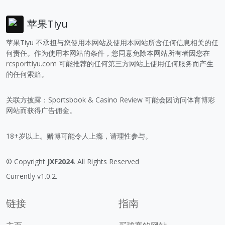
苹果Tiyu
苹果Tiyu 不承担与您使用本网站及使用本网站所含任何信息相关的任
何责任。作为使用本网站的条件，您同意免除本网站所有者因您在
rcsporttiyu.com
可能推荐的任何第三方网站上使用任何服务而产生
的任何索赔。
关联方披露：Sportsbook & Casino Review 可能会因访问体育博彩
网站而获得广告佣金。
18+岁以上。赌博可能令人上瘾，请理性参与。
© Copyright
JXF2024
. All Rights Reserved
Currently v1.0.2.
链接
指南