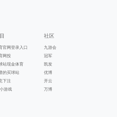
目
社区
育官网登录入口
九游会
育网投
冠军
球站现金体育
凯发
谱的买球站
优博
竞下注
开云
g小游戏
万博