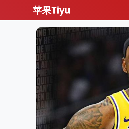
苹果Tiyu