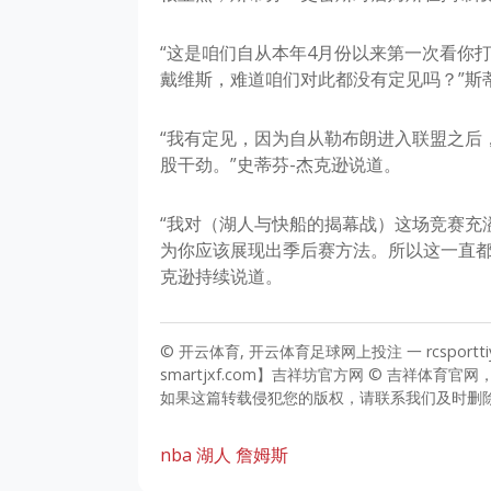
“这是咱们自从本年4月份以来第一次看你
戴维斯，难道咱们对此都没有定见吗？”斯
“我有定见，因为自从勒布朗进入联盟之后
股干劲。”史蒂芬-杰克逊说道。
“我对（湖人与快船的揭幕战）这场竞赛充
为你应该展现出季后赛方法。所以这一直都
克逊持续说道。
© 开云体育, 开云体育足球网上投注 一 rcsportt
smartjxf.com】吉祥坊官方网 © 吉祥体育官
如果这篇转载侵犯您的版权，请联系我们及时删
nba
湖人
詹姆斯