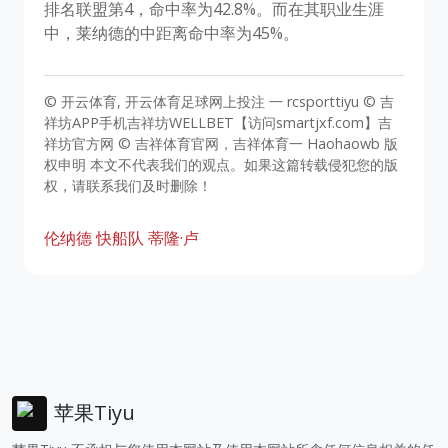
排名联盟第4，命中率为42.8%。而在其职业生涯
中，莱纳德的中距离命中率为45%。
© 开云体育, 开云体育足球网上投注 一 rcsporttiyu © 吉
祥坊APP手机吉祥坊WELLBET【访问smartjxf.com】吉
祥坊官方网 © 吉祥体育官网，吉祥体育一 Haohaowb 版
权申明 本文不代表我们的观点。如果这篇转载侵犯您的版
权，请联系我们及时删除！
伦纳德
快船队
蒂隆·卢
苹果Tiyu