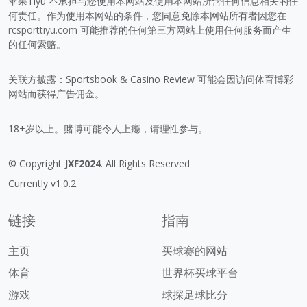
苹果Tiyu 不承担与您使用本网站及使用本网站所含任何信息相关的任
何责任。作为使用本网站的条件，您同意免除本网站所有者因您在
rcsporttiyu.com
可能推荐的任何第三方网站上使用任何服务而产生
的任何索赔。
关联方披露：Sportsbook & Casino Review 可能会因访问体育博彩
网站而获得广告佣金。
18+岁以上。赌博可能令人上瘾，请理性参与。
© Copyright
JXF2024
. All Rights Reserved
Currently v1.0.2.
链接
指南
主页
买球赛的网站
体育
世界杯买球平台
游戏
球探足球比分