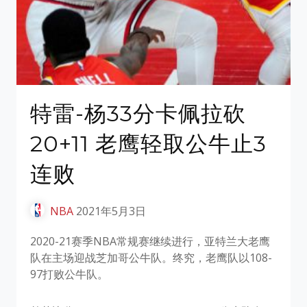
特雷-杨33分卡佩拉砍
20+11 老鹰轻取公牛止3
连败
NBA
2021年5月3日
2020-21赛季NBA常规赛继续进行，亚特兰大老鹰
队在主场迎战芝加哥公牛队。终究，老鹰队以108-
97打败公牛队。