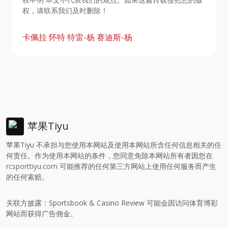
权，请联系我们及时删除！
卡佩拉
怀特
特雷-杨
赛迪斯-杨
苹果Tiyu
苹果Tiyu 不承担与您使用本网站及使用本网站所含任何信息相关的任
何责任。作为使用本网站的条件，您同意免除本网站所有者因您在
rcsporttiyu.com
可能推荐的任何第三方网站上使用任何服务而产生
的任何索赔。
关联方披露：Sportsbook & Casino Review 可能会因访问体育博彩
网站而获得广告佣金。