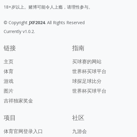
18+岁以上。赌博可能令人上瘾，请理性参与。
© Copyright
JXF2024
. All Rights Reserved
Currently v1.0.2.
链接
指南
主页
买球赛的网站
体育
世界杯买球平台
游戏
球探足球比分
图片
世界杯买球平台
吉祥独家奖金
项目
社区
体育官网登录入口
九游会