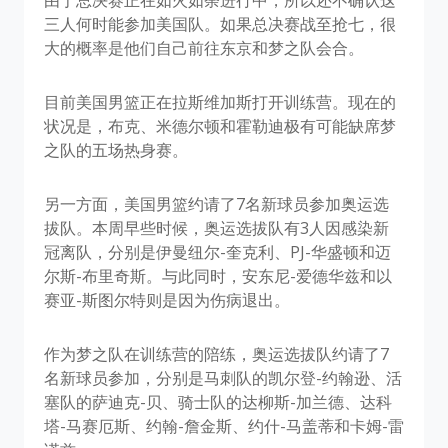
由于总决赛正在如火如荼进行中，所以还不确认这
三人何时能参加美国队。如果总决赛战至抢七，很
大的概率是他们自己前往东京和梦之队会合。
目前美国男篮正在拉斯维加斯打开训练营。现在的
状况是，布克、米德尔顿和霍勒迪极有可能缺席梦
之队的五场热身赛。
另一方面，美国男篮约请了7名新球员参加奥运选
拔队。本周早些时候，奥运选拔队有3人因感染新
冠离队，分别是伊曼纽尔-奎克利、PJ-华盛顿和迈
尔斯-布里奇斯。与此同时，安东尼-爱德华兹和以
赛亚-斯图尔特则是因为伤病退出。
作为梦之队在训练营的陪练，奥运选拔队约请了7
名新球员参加，分别是马刺队的凯尔登-约翰逊、活
塞队的萨迪克-贝、骑士队的达柳斯-加兰德、达科
塔-马赛厄斯、约翰-詹金斯、约什-马盖蒂和卡姆-雷