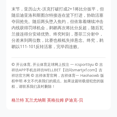
末节，亚历山大-沃克打破打成2+1将比分扳平，但
随后迪亚洛和斯图尔特接连在篮下打进，协助活塞
夺回抢先。随后两头堕入焦灼，但依靠着继续冲击
内线获得罚球机会，鹈鹕再次将比分反超，随后瓦
兰接连得分安靖优势。终究时刻，墨菲三分射中，
分差来到两位数，比赛也根柢失掉悬念。终究，鹈
鹕以111-101反转活塞，完毕四连败。
© 开云体育, 开云体育足球网上投注 一 rcsporttiyu © 吉
祥坊APP手机吉祥坊WELLBET【访问smartjxf.com】吉
祥坊官方网 © 吉祥体育官网，吉祥体育一 Haohaowb 版
权申明 本文不代表我们的观点。如果这篇转载侵犯您的版
权，请联系我们及时删除！
格兰特
瓦兰尤纳斯
英格拉姆
萨迪克-贝