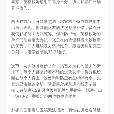
暴扣，英格拉姆也射中追身三分，协助鹈鹕在开场
获得抢先。
两头在首节比分非常焦灼，尽管格兰特自首球射中
后再无表现，但其他队友的状况都很不错，多点开
花使鹈鹕防卫无法统筹。但在防卫端，英格拉姆的
单打使活塞毫无办法，瓦兰在内线也有着比较显着
的优势，二人继续发力坚持比分。跟着奥利尼克三
分射中，活塞首节以33-31抢先。
次节，两头候补逐步上台，活塞方面在约瑟夫的安
排下，每个人都坚持着不错的进攻功率，得分也松
懈在每个人身上，这使鹈鹕防卫有些绰绰有余，先
是迪亚洛接连空切，随后莱尔斯杀进内线完毕暴
扣，弗朗克-杰克逊也顶着瓦兰勾手射中，活塞打出
一波10-2一举奠定起两位数抢先优势。
鹈鹕方面眼看防卫端无法招架，爽性在进攻端做足