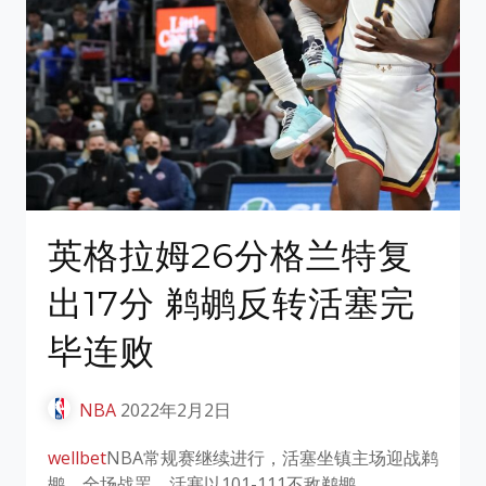
英格拉姆26分格兰特复
出17分 鹈鹕反转活塞完
毕连败
NBA
2022年2月2日
wellbet
NBA常规赛继续进行，活塞坐镇主场迎战鹈
鹕。全场战罢，活塞以101-111不敌鹈鹕。