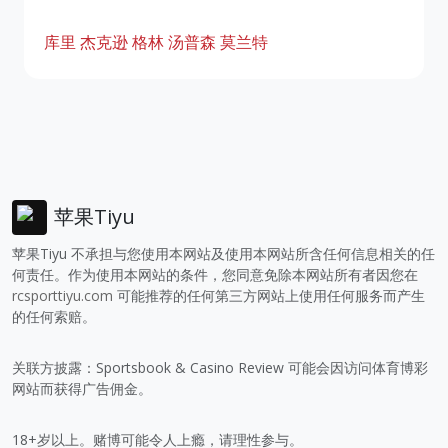
库里
杰克逊
格林
汤普森
莫兰特
苹果Tiyu
苹果Tiyu 不承担与您使用本网站及使用本网站所含任何信息相关的任
何责任。作为使用本网站的条件，您同意免除本网站所有者因您在
rcsporttiyu.com
可能推荐的任何第三方网站上使用任何服务而产生
的任何索赔。
关联方披露：Sportsbook & Casino Review 可能会因访问体育博彩
网站而获得广告佣金。
18+岁以上。赌博可能令人上瘾，请理性参与。