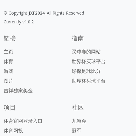
© Copyright
JXF2024
. All Rights Reserved
Currently v1.0.2.
链接
指南
主页
买球赛的网站
体育
世界杯买球平台
游戏
球探足球比分
图片
世界杯买球平台
吉祥独家奖金
项目
社区
体育官网登录入口
九游会
体育网投
冠军