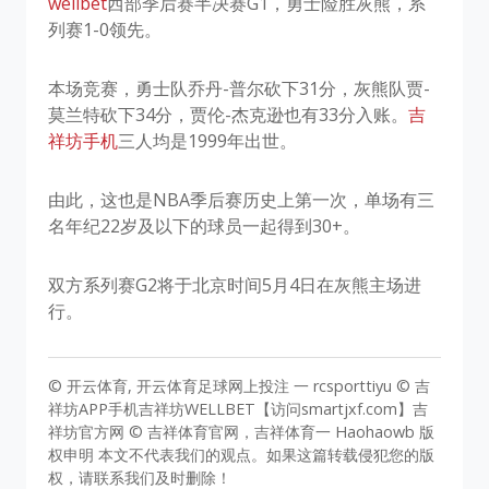
wellbet
西部季后赛半决赛G1，勇士险胜灰熊，系
列赛1-0领先。
本场竞赛，勇士队乔丹-普尔砍下31分，灰熊队贾-
莫兰特砍下34分，贾伦-杰克逊也有33分入账。
吉
祥坊手机
三人均是1999年出世。
由此，这也是NBA季后赛历史上第一次，单场有三
名年纪22岁及以下的球员一起得到30+。
双方系列赛G2将于北京时间5月4日在灰熊主场进
行。
© 开云体育, 开云体育足球网上投注 一 rcsporttiyu © 吉
祥坊APP手机吉祥坊WELLBET【访问smartjxf.com】吉
祥坊官方网 © 吉祥体育官网，吉祥体育一 Haohaowb 版
权申明 本文不代表我们的观点。如果这篇转载侵犯您的版
权，请联系我们及时删除！