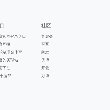
目
社区
育官网登录入口
九游会
育网投
冠军
球站现金体育
凯发
谱的买球站
优博
竞下注
开云
g小游戏
万博