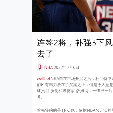
连签2将，补强3下
去了
NBA
2022年7月6日
wellbet
​NBA自在市场开启之后，杜兰特
们所有精力放在了买卖之上，但是令人意想
球员TJ-沃伦和埃德蒙-萨姆纳，一锋线
备。
首先签约的是TJ-沃伦，依据NBA名记沃