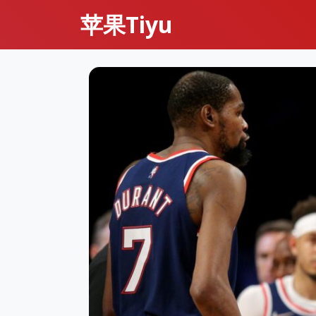
苹果Tiyu