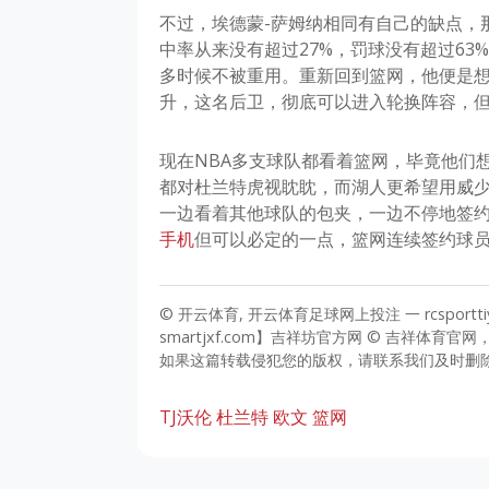
不过，埃德蒙-萨姆纳相同有自己的缺点，
中率从来没有超过27%，罚球没有超过6
多时候不被重用。重新回到篮网，他便是
升，这名后卫，彻底可以进入轮换阵容，
现在NBA多支球队都看着篮网，毕竟他们
都对杜兰特虎视眈眈，而湖人更希望用威
一边看着其他球队的包夹，一边不停地签
手机
​但可以必定的一点，篮网连续签约球
© 开云体育, 开云体育足球网上投注 一 rcsportt
smartjxf.com】吉祥坊官方网 © 吉祥体育官
如果这篇转载侵犯您的版权，请联系我们及时删
TJ沃伦
杜兰特
欧文
篮网