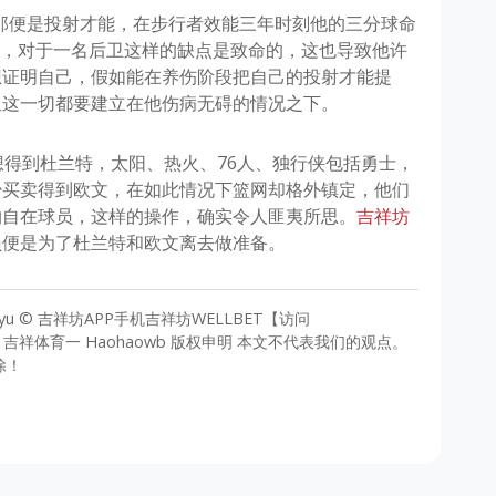
那便是投射才能，在步行者效能三年时刻他的三分球命
3%，对于一名后卫这样的缺点是致命的，这也导致他许
想证明自己，假如能在养伤阶段把自己的投射才能提
但这一切都要建立在他伤病无碍的情况之下。
想得到杜兰特，太阳、热火、76人、独行侠包括勇士，
少买卖得到欧文，在如此情况下篮网却格外镇定，他们
约自在球员，这样的操作，确实令人匪夷所思。
吉祥坊
员便是为了杜兰特和欧文离去做准备。
iyu © 吉祥坊APP手机吉祥坊WELLBET【访问
网，吉祥体育一 Haohaowb 版权申明 本文不代表我们的观点。
除！