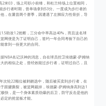
身高2米03，场上司职小前锋，和杜兰特场上位置相同，
效能步行者时期，曾单场拿到53分。一度成为步行者的
了他，在曩昔两个赛季，因遭遇了左脚应力性骨折，导
板1.5助攻1.2抢断，三分命中率高达40%，而且这名球
盟篮网便是为了证明自己，签约一年合同考验下自己的
才能拿到一份更大的合同。
据NBA名记沃神的消息，自在球员控卫埃德蒙-萨姆纳
很大的相似之处，曾经效能过步行者，证明过自己，且
。
17年次轮22顺位被鹈鹕选中，随后被买卖到步行者，在
于跟腱撕裂，被篮网裁掉，埃德蒙-萨姆纳身高到达1
度极快，是一个身体素质劲爆的后卫，防守反击是他的
有必定的抢篮板才能。