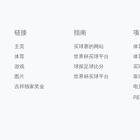
链接
指南
项
主页
买球赛的网站
体
体育
世界杯买球平台
体
游戏
球探足球比分
买
图片
世界杯买球平台
靠
吉祥独家奖金
电
p