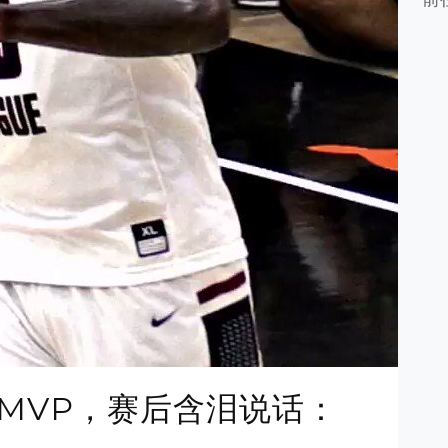
MVP，赛后含泪说话：