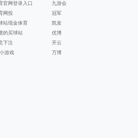
育官网登录入口
九游会
育网投
冠军
球站现金体育
凯发
谱的买球站
优博
竞下注
开云
g小游戏
万博