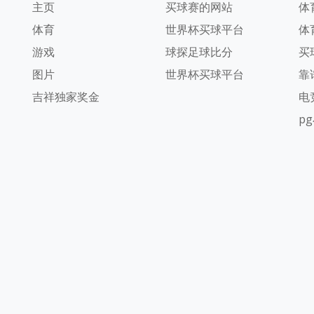
主页
买球赛的网站
体
体育
世界杯买球平台
体
游戏
球探足球比分
买
图片
世界杯买球平台
靠
吉祥独家奖金
电
p