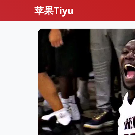
苹果Tiyu