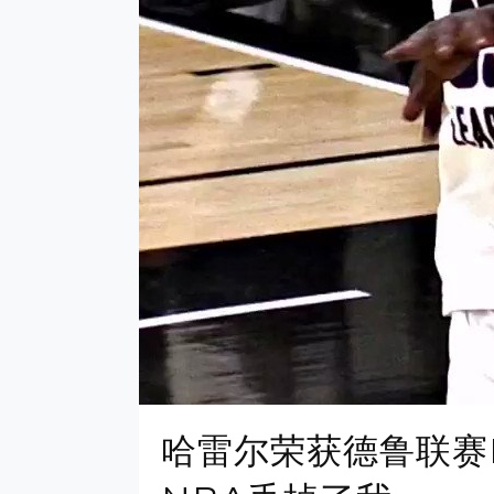
哈雷尔荣获德鲁联赛