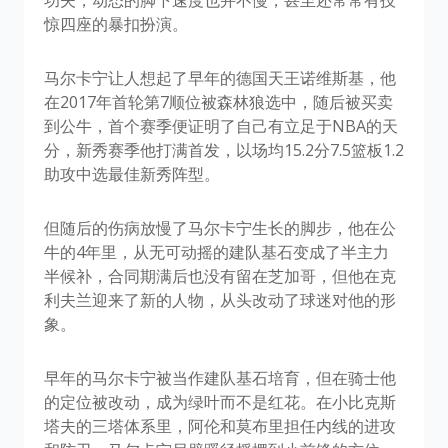
功夫，动态的脚下速度也并不慢，甚至还常常有技
惊四座的暴扣扮演。
马尔卡宁让人想起了早年的德国天王诺维斯基，他
在2017年首轮第7顺位被森林狼选中，随后被买卖
到公牛，首个赛季便证明了自己有立足于NBA的天
分，新秀赛季他打满首发，以场均15.2分7.5篮板1.2
助攻中选最佳新秀阵型。
但随后的伤病放慢了马尔卡宁生长的脚步，他在公
牛的4年里，从无可动摇的建队基石变成了半主力
半候补，合同期满后也没有留在芝加哥，但他在克
利夫兰迎来了新的人物，从头改动了球迷对他的形
象。
早年的马尔卡宁被当作建队基石培育，但在骑士他
的定位被改动，成为绿叶而不是红花。在小比克斯
塔夫的三塔体系里，阿伦和莫布里担任内线的进攻