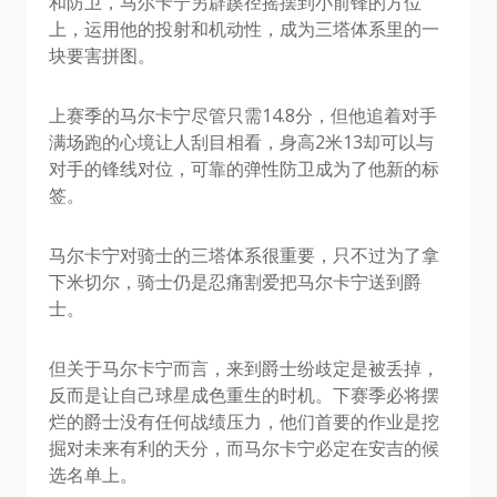
和防卫，马尔卡宁另辟蹊径摇摆到小前锋的方位
上，运用他的投射和机动性，成为三塔体系里的一
块要害拼图。
上赛季的马尔卡宁尽管只需14.8分，但他追着对手
满场跑的心境让人刮目相看，身高2米13却可以与
对手的锋线对位，可靠的弹性防卫成为了他新的标
签。
马尔卡宁对骑士的三塔体系很重要，只不过为了拿
下米切尔，骑士仍是忍痛割爱把马尔卡宁送到爵
士。
但关于马尔卡宁而言，来到爵士纷歧定是被丢掉，
反而是让自己球星成色重生的时机。下赛季必将摆
烂的爵士没有任何战绩压力，他们首要的作业是挖
掘对未来有利的天分，而马尔卡宁必定在安吉的候
选名单上。