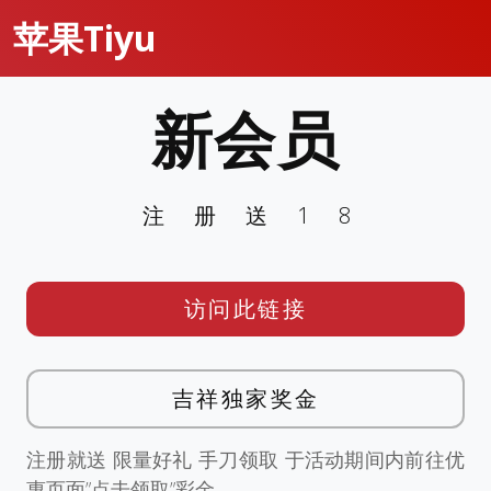
苹果Tiyu
新会员
注册送18
访问此链接
吉祥独家奖金
注册就送 限量好礼 手刀领取 于活动期间内前往优
惠页面”点击领取”彩金。