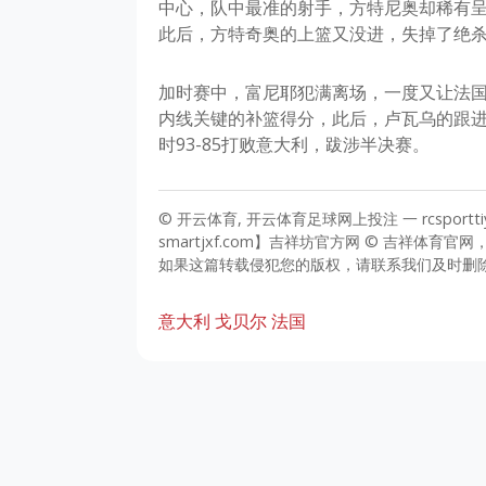
中心，队中最准的射手，方特尼奥却稀有
此后，方特奇奥的上篮又没进，失掉了绝杀时
加时赛中，富尼耶犯满离场，一度又让法
内线关键的补篮得分，此后，卢瓦乌的跟
时93-85打败意大利，跋涉半决赛。
© 开云体育, 开云体育足球网上投注 一 rcsportt
smartjxf.com】吉祥坊官方网 © 吉祥体育官
如果这篇转载侵犯您的版权，请联系我们及时删
意大利
戈贝尔
法国