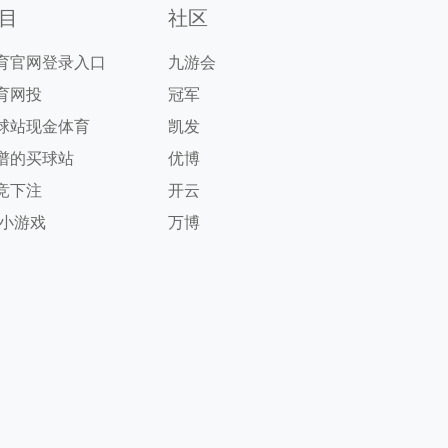
目
社区
育官网登录入口
九游会
育网投
冠军
球站现金体育
凯发
谱的买球站
优博
竞下注
开云
g小游戏
万博