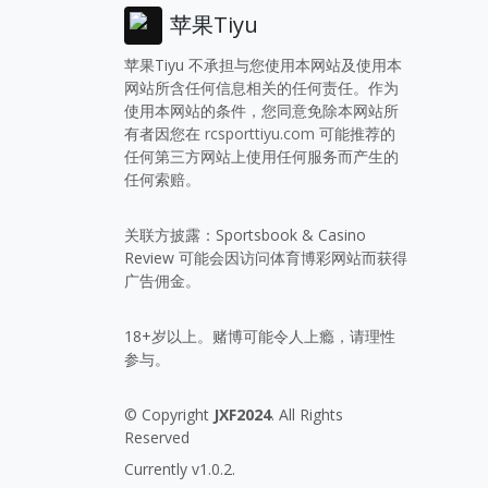
苹果Tiyu
苹果Tiyu 不承担与您使用本网站及使用本
网站所含任何信息相关的任何责任。作为
使用本网站的条件，您同意免除本网站所
有者因您在
rcsporttiyu.com
可能推荐的
任何第三方网站上使用任何服务而产生的
任何索赔。
关联方披露：Sportsbook & Casino
Review 可能会因访问体育博彩网站而获得
广告佣金。
18+岁以上。赌博可能令人上瘾，请理性
参与。
© Copyright
JXF2024
. All Rights
Reserved
Currently v1.0.2.