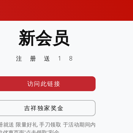
新会员
注册送18
访问此链接
吉祥独家奖金
册就送 限量好礼 手刀领取 于活动期间内
往优惠页面”点击领取”彩金。