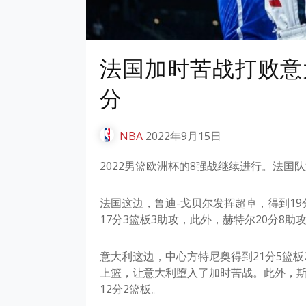
法国加时苦战打败意
分
NBA
2022年9月15日
2022男篮欧洲杯的8强战继续进行。法国队
法国这边，鲁迪-戈贝尔发挥超卓，得到19
17分3篮板3助攻，此外，赫特尔20分8助
意大利这边，中心方特尼奥得到21分5篮
上篮，让意大利堕入了加时苦战。此外，斯皮
12分2篮板。