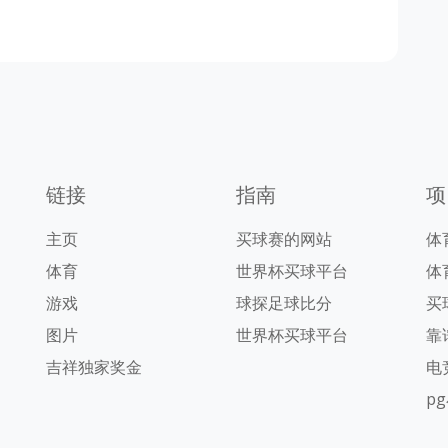
链接
指南
项
主页
买球赛的网站
体
体育
世界杯买球平台
体
游戏
球探足球比分
买
图片
世界杯买球平台
靠
吉祥独家奖金
电
p