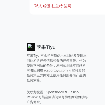
76人
哈登
杜兰特
篮网
苹果Tiyu
苹果Tiyu 不承担与您使用本网站及使用本
网站所含任何信息相关的任何责任。作为
使用本网站的条件，您同意免除本网站所
有者因您在
rcsporttiyu.com
可能推荐的
任何第三方网站上使用任何服务而产生的
任何索赔。
关联方披露：Sportsbook & Casino
Review 可能会因访问体育博彩网站而获得
广告佣金。