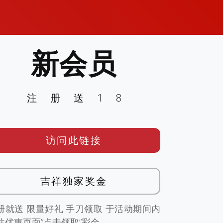
新会员
注册送18
访问此链接
吉祥独家奖金
册就送 限量好礼 手刀领取 于活动期间内
往优惠页面”点击领取”彩金。