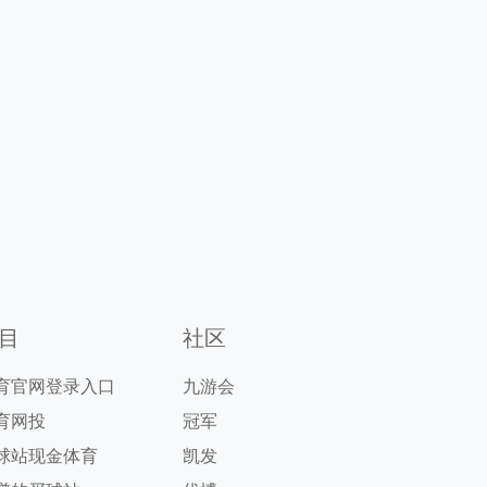
目
社区
育官网登录入口
九游会
育网投
冠军
球站现金体育
凯发