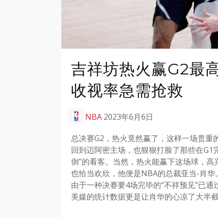
吉祥坊热火赢G2最
收视率急需抢救
NBA
2023年6月6日
总决赛G2，热火竟然赢了，这样一场贵重
回到迈阿密主场，也狠狠打脸了那些在G1完
倒”的看客。当然，热火能赢下这场球，高
也恰当欢欣，他便是NBA的总裁亚当-肖
由于一种决赛要4场完毕的“不祥预见”已
美媒的统计数据更是让肖华的心凉了大半截