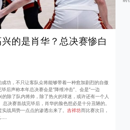
高兴的是肖华？总决赛惨白
的成功，不只让客队众将能够带着一种愈加剧烈的自傲
毕后声称本年总决赛会是“降维冲击”、会是“一边
兴的除了队内将帅，除了热火的球迷，或许还有一个人
华。总决赛首战完毕后，肖华的脸色想必是十分丑陋的。
通过实战局势一点点的渗透出来了。
吉祥坊
而比赛次日，
……