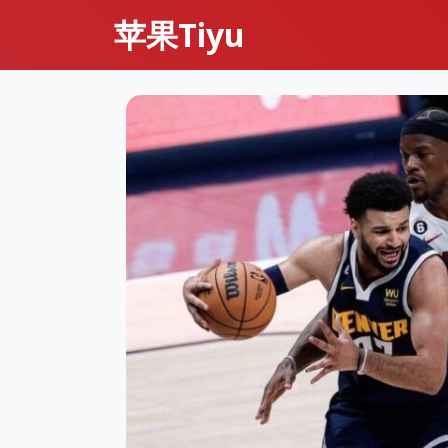
苹果Tiyu