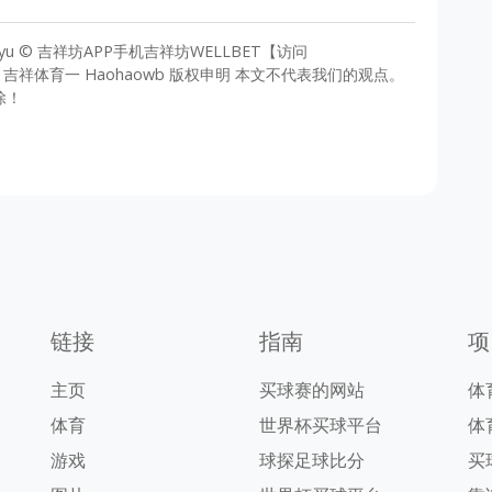
iyu © 吉祥坊APP手机吉祥坊WELLBET【访问
网，吉祥体育一 Haohaowb 版权申明 本文不代表我们的观点。
除！
链接
指南
项
主页
买球赛的网站
体
体育
世界杯买球平台
体
游戏
球探足球比分
买