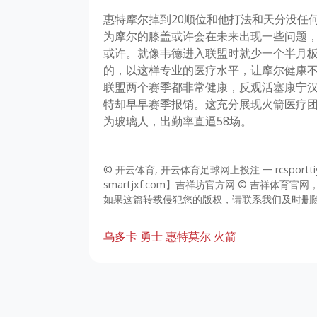
惠特摩尔掉到20顺位和他打法和天分没任
为摩尔的膝盖或许会在未来出现一些问题，
或许。就像韦德进入联盟时就少一个半月
的，以这样专业的医疗水平，让摩尔健康
联盟两个赛季都非常健康，反观活塞康宁
特却早早赛季报销。这充分展现火箭医疗
为玻璃人，出勤率直逼58场。
© 开云体育, 开云体育足球网上投注 一 rcsportt
smartjxf.com】吉祥坊官方网 © 吉祥体育官
如果这篇转载侵犯您的版权，请联系我们及时删
乌多卡
勇士
惠特莫尔
火箭