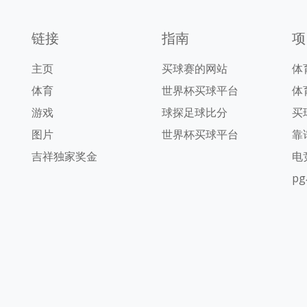
链接
指南
项
主页
买球赛的网站
体
体育
世界杯买球平台
体
游戏
球探足球比分
买
图片
世界杯买球平台
靠
吉祥独家奖金
电
p