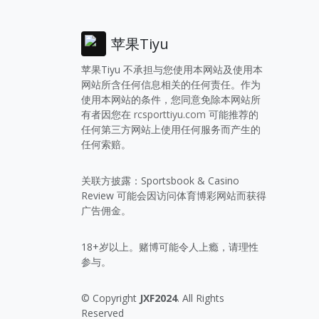
苹果Tiyu
苹果Tiyu 不承担与您使用本网站及使用本
网站所含任何信息相关的任何责任。作为
使用本网站的条件，您同意免除本网站所
有者因您在
rcsporttiyu.com
可能推荐的
任何第三方网站上使用任何服务而产生的
任何索赔。
关联方披露：Sportsbook & Casino
Review 可能会因访问体育博彩网站而获得
广告佣金。
18+岁以上。赌博可能令人上瘾，请理性
参与。
© Copyright
JXF2024
. All Rights
Reserved