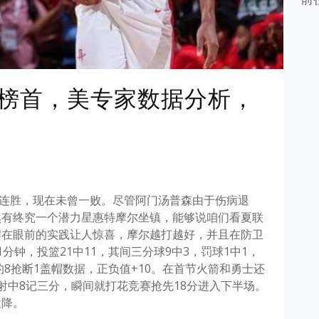
榜首，美专家数据分析，
得四连胜，现在未曾一败。尽管阿门汤普森由于伤病退
然有终究一个潜力星惠特摩尔坐镇，能够说咱们看夏联
摆在眼前的实践让人惊喜，摩尔越打越好，并且在防卫
分钟，投篮21中11，其间三分球9中3，罚球1中1，
的8抢断1盖帽数据，正负值+10。在首节火箭和勇士还
射中8记三分，瞬间就打花竞赛抢先18分进入下半场。
投降。