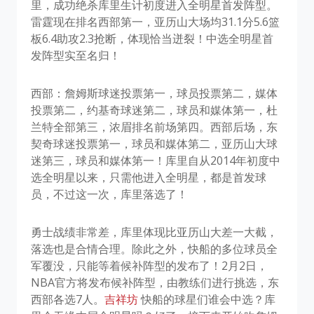
里，成功绝杀库里生计初度进入全明星首发阵型。
雷霆现在排名西部第一，亚历山大场均31.1分5.6篮
板6.4助攻2.3抢断，体现恰当迸裂！中选全明星首
发阵型实至名归！
西部：詹姆斯球迷投票第一，球员投票第二，媒体
投票第二，约基奇球迷第二，球员和媒体第一，杜
兰特全部第三，浓眉排名前场第四。西部后场，东
契奇球迷投票第一，球员和媒体第二，亚历山大球
迷第三，球员和媒体第一！库里自从2014年初度中
选全明星以来，只需他进入全明星，都是首发球
员，不过这一次，库里落选了！
勇士战绩非常差，库里体现比亚历山大差一大截，
落选也是合情合理。除此之外，快船的多位球员全
军覆没，只能等着候补阵型的发布了！2月2日，
NBA官方将发布候补阵型，由教练们进行挑选，东
西部各选7人。
吉祥坊
快船的球星们谁会中选？库