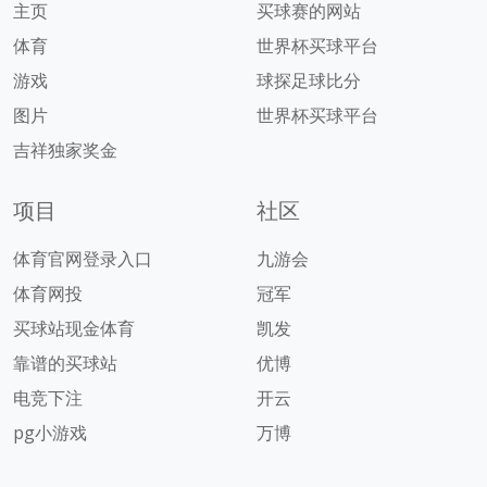
主页
买球赛的网站
体育
世界杯买球平台
游戏
球探足球比分
图片
世界杯买球平台
吉祥独家奖金
项目
社区
体育官网登录入口
九游会
体育网投
冠军
买球站现金体育
凯发
靠谱的买球站
优博
电竞下注
开云
pg小游戏
万博