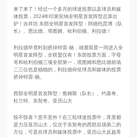
来了来了！经过一个多月的球迷投票以及球员和媒
体投票，2024年印第安纳全明星首发阵型总算出
炉！吉祥坊 东部全明星首发阵型：阿德托昆博（队
长）、恩比德、塔图姆、哈利伯顿、利拉德！
利拉德毕竟时刻挤掉特雷-杨，雄鹿双星一同进入全
明星首发阵型，全联盟仅有！东部投票方面，字母
哥和哈利伯顿三项全部第一，塔图姆和恩比德前场
二三位也是稳稳的，利拉德仰仗球员和媒体的投票
挤掉特雷-杨。
西部全明星首发阵型：詹姆斯（队长）、约基奇、
杜兰特、东契奇、亚历山大
惊不惊喜？意不意外？在三轮球迷投票中，库里都
是力压亚历山大，仅次于东契奇的西部后场第二的
方位，可是在球员和媒体投票中，亚历山大反超库