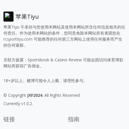
苹果Tiyu
苹果Tiyu 不承担与您使用本网站及使用本网站所含任何信息相关的任
何责任。作为使用本网站的条件，您同意免除本网站所有者因您在
rcsporttiyu.com
可能推荐的任何第三方网站上使用任何服务而产生
的任何索赔。
关联方披露：Sportsbook & Casino Review 可能会因访问体育博彩
网站而获得广告佣金。
18+岁以上。赌博可能令人上瘾，请理性参与。
© Copyright
JXF2024
. All Rights Reserved
Currently v1.0.2.
链接
指南