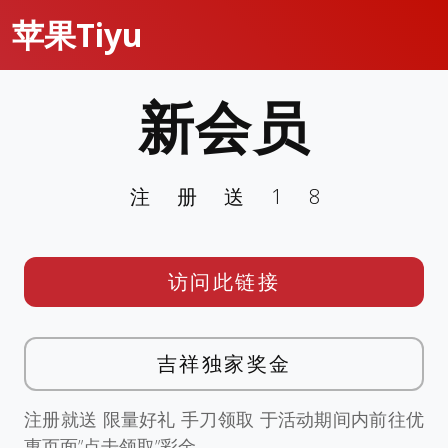
苹果Tiyu
新会员
注册送18
访问此链接
吉祥独家奖金
注册就送 限量好礼 手刀领取 于活动期间内前往优
惠页面”点击领取”彩金。