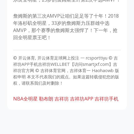
詹姆斯的第三次AMVP让咱们足足等了十年！2018
年洛杉矶全明星，33岁的詹姆斯力压群雄中选
AMVP，那个赛季的詹姆斯太强悍了！下一年，抢
回全明星票王吧！
© 开云体育, 开云体育足球网上投注 一 rcsporttiyu © 吉
祥坊APP手机吉祥坊WELLBET【访问smartjxf.com】吉
祥坊官方网 © 吉祥体育官网，吉祥体育一 Haohaowb 版
权申明 本文不代表我们的观点。如果这篇转载侵犯您的版
权，请联系我们及时删除！
NBA全明星
勒布朗
吉祥坊
吉祥坊APP
吉祥坊手机