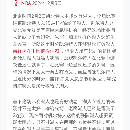
NBA
2024年2月3日
北京时间2月2日凯尔特人主场对阵湖人，全场比赛
结束凯尔特人以105-114输给了湖人。凯尔特人这
场比赛无疑是有着巨大赢球机会，终究这场比赛湖
人是缺少了詹姆斯、浓眉，加上现在的湖人深陷生
意谣言，所以这个时分凯尔特人能够轻松打败湖人
吉祥坊在中国值得信赖
，但令人没有想到的是比赛
开始后湖人就活力满满，反观凯尔特人在比赛中进
攻低迷也就算了，在比赛中还呈现过多的失误，这
样的情况下湖人一向占有抢先，而且每逢凯尔特人
追近比分的时分，吉祥坊 湖人总是能够回应，终究
凯尔特人是爆冷输给了湖人。
赢下这场比赛湖人也是有好消息，湖人在近期的体
现并不是太好，输给火箭、老鹰湖人已经是遭受了
2连败，现在面对凯尔特人这样的强队湖人想要赢
球太困难，只不过湖人在西部的方位并不好，所以
现在的湖人是需要去赢球的，不然后边的爵士便是