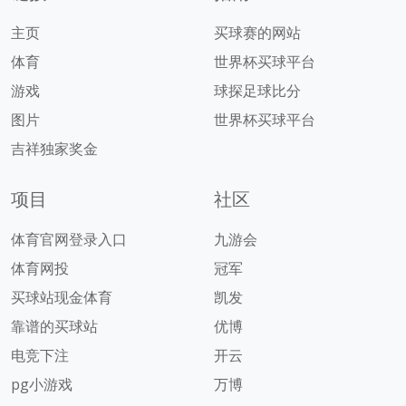
主页
买球赛的网站
体育
世界杯买球平台
游戏
球探足球比分
图片
世界杯买球平台
吉祥独家奖金
项目
社区
体育官网登录入口
九游会
体育网投
冠军
买球站现金体育
凯发
靠谱的买球站
优博
电竞下注
开云
pg小游戏
万博