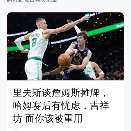
里夫斯谈詹姆斯摊牌，
哈姆赛后有忧虑，吉祥
坊 而你该被重用