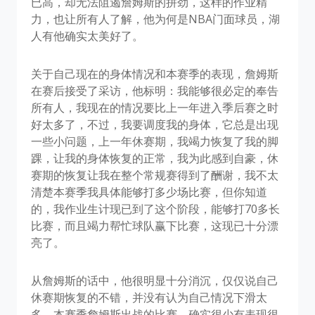
已高，却无法阻遏詹姆斯的拼劲，这样的作业精
力，也让所有人了解，他为何是NBA门面球员，湖
人有他确实太美好了。
关于自己现在的身体情况和本赛季的表现，詹姆斯
在赛后接受了采访，他标明：我能够很必定的奉告
所有人，我现在的情况要比上一年进入季后赛之时
好太多了，不过，我要调度我的身体，它总是出现
一些小问题，上一年休赛期，我竭力恢复了我的脚
踝，让我的身体恢复的正常，我为此感到自豪，休
赛期的恢复让我在整个常规赛得到了酬谢，我不太
清楚本赛季我具体能够打多少场比赛，但你知道
的，我作业生计现已到了这个阶段，能够打70多长
比赛，而且竭力帮忙球队赢下比赛，这现已十分漂
亮了。
从詹姆斯的话中，他很明显十分消沉，仅仅说自己
休赛期恢复的不错，并没有认为自己情况下滑太
多，本赛季詹姆斯出战的比赛，确实很少有表现很