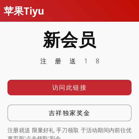
苹果Tiyu
新会员
注册送18
访问此链接
吉祥独家奖金
注册就送 限量好礼 手刀领取 于活动期间内前往优
惠页面”点击领取”彩金。