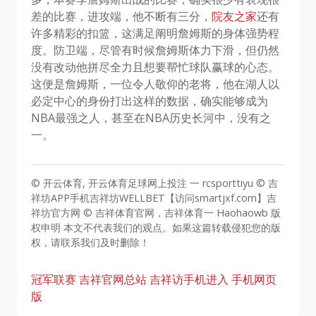
差的比赛，进攻端，他不断有三分，
院友之家
还有
许多精彩的扣篮，这满足阐明詹姆斯的身体强势程
度。防卫端，尽管有时候詹姆斯体力下滑，但仍然
没有改动他拼尽全力且想要帮忙球队赢球的心态。
这便是詹姆斯，一位令人敬仰的老将，他在湖人以
必定中心的身份打出这样的数据，确实能够成为
NBA最强之人，甚至在NBA历史长河中，没有之
一。
© 开云体育, 开云体育足球网上投注 一 rcsporttiyu © 吉
祥坊APP手机吉祥坊WELLBET【访问smartjxf.com】吉
祥坊官方网 © 吉祥体育官网，吉祥体育一 Haohaowb 版
权申明 本文不代表我们的观点。如果这篇转载侵犯您的版
权，请联系我们及时删除！
冠军联赛
吉祥官网总站
吉祥访手机进入
手机网页
版