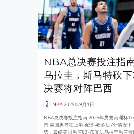
NBA总决赛投注指
乌拉圭，斯马特砍下
决赛将对阵巴西
NBA
2025年9月1日
NBA总决赛投注指南 2025年男篮美洲杯
南 美国男篮在上半场38-45落后7分情况下
势，最终美国男篮83-70复仇乌拉圭男篮