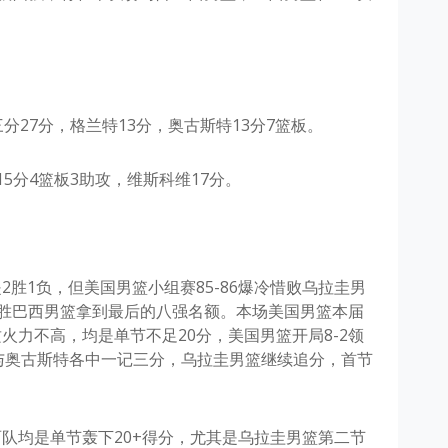
分27分，格兰特13分，奥古斯特13分7篮板。
5分4篮板3助攻，维斯科维17分。
胜1负，但美国男篮小组赛85-86爆冷惜败乌拉圭男
8战胜巴西男篮拿到最后的八强名额。本场美国男篮本届
火力不高，均是单节不足20分，美国男篮开局8-2领
塞与奥古斯特各中一记三分，乌拉圭男篮继续追分，首节
队均是单节轰下20+得分，尤其是乌拉圭男篮第二节