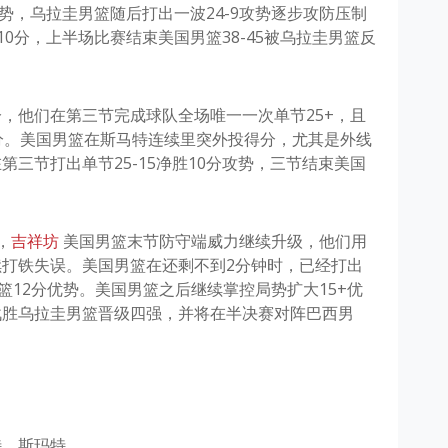
优势，乌拉圭男篮随后打出一波24-9攻势逐步攻防压制
10分，上半场比赛结束美国男篮38-45被乌拉圭男篮反
，他们在第三节完成球队全场唯一一次单节25+，且
分。美国男篮在斯马特连续里突外投得分，尤其是外线
三节打出单节25-15净胜10分攻势，三节结束美国
，
吉祥坊
美国男篮末节防守端威力继续升级，他们用
打铁失误。美国男篮在还剩不到2分钟时，已经打出
圭男篮12分优势。美国男篮之后继续掌控局势扩大15+优
战胜乌拉圭男篮晋级四强，并将在半决赛对阵巴西男
特、斯玛特