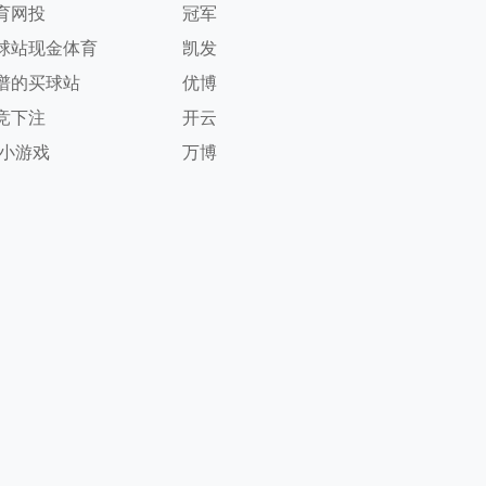
育网投
冠军
球站现金体育
凯发
谱的买球站
优博
竞下注
开云
g小游戏
万博