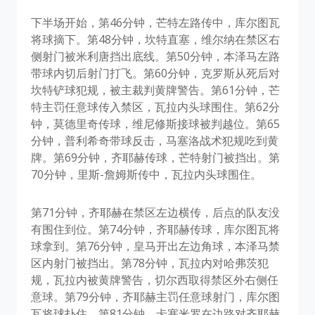
下半场开始，第46分钟，芒特左路传中，库尔图瓦
将球摘下。第48分钟，坎特直塞，维尔纳在禁区右
侧射门被米利唐挡出底线。第50分钟，本泽马左路
带球内切后射门打飞。第60分钟，克罗斯从死后对
坎特铲球犯规，被主裁判黄牌警告。第61分钟，芒
特主罚任意球传入禁区，瓦拉内头球围住。第62分
钟，莫德里奇传球，维尼修斯接球被判越位。第65
分钟，普利希奇带球反击，马塞洛战术犯规吃到黄
牌。第69分钟，齐耶赫传球，芒特射门被挡出。第
70分钟，里斯-詹姆斯传中，瓦拉内头球围住。
第71分钟，齐耶赫在禁区左边横传，后点的队友没
有围住到位。第74分钟，齐耶赫传球，库尔图瓦将
球拿到。第76分钟，皇马开出左边角球，本泽马禁
区内射门被挡出。第78分钟，瓦拉内对哈弗茨犯
规，瓦拉内被黄牌警告，切尔西取得禁区外右侧任
意球。第79分钟，齐耶赫主罚任意球射门，库尔图
瓦将球扑住。第81分钟，卡塞米罗在边路对齐耶赫