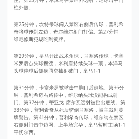
住。第23分钟，本泽马在禁区外远射，足球击中门
柱外侧。
第25分钟，坎特带球闯入禁区右侧后传球，普利希
奇将球传到左边，奇尔维尔射门打偏。第27分钟，
维尼修斯犯规吃到黄牌。
第29分钟，皇马开出战术角球，马塞洛传球，卡塞
米罗后点头球摆渡，米利唐持续头球一顶，本泽马
头球停球后侧身腾空抽射破门，皇马1-1！
第31分钟，卡塞米罗被球击中胸口后倒地。第36分
钟，普利希奇右路传中，维尔纳头球没能构成射
门。第37分钟，蒂亚戈-席尔瓦远射被挡出底线。第
38分钟，普利希奇从死后铲倒马塞洛，被主裁判黄
牌警告。第41分钟，普利希奇传球，维尔纳在禁区
右侧射门击中边网。上半场完毕，皇马暂时主场1-1
平切尔西。