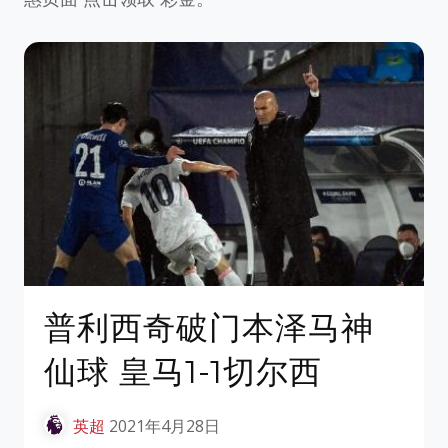
普利西奇破门本泽马神
仙球 皇马1-1切尔西
英超
2021年4月28日