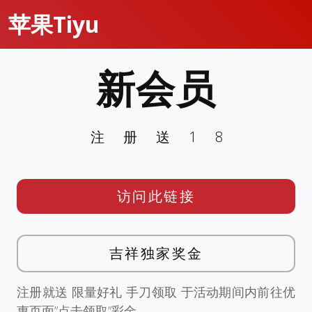
苹果Tiyu
新会员
注册送18
访问此链接
吉祥独家奖金
注册就送 限量好礼 手刀领取 于活动期间内前往优
惠页面”点击领取”彩金。