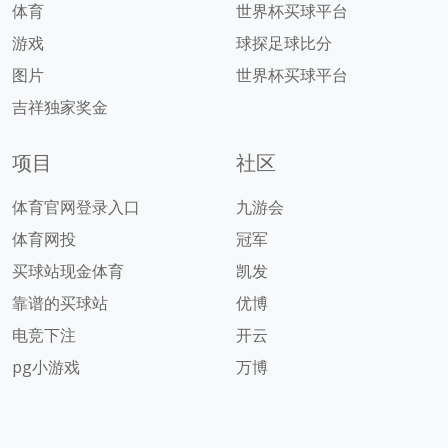
体育
世界杯买球平台
游戏
球探足球比分
图片
世界杯买球平台
吉祥独家奖金
项目
社区
体育官网登录入口
九游会
体育网投
冠军
买球站现金体育
凯发
靠谱的买球站
优博
电竞下注
开云
pg小游戏
万博