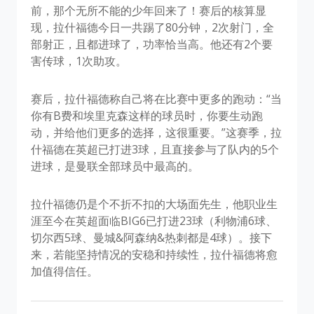
前，那个无所不能的少年回来了！赛后的核算显
现，拉什福德今日一共踢了80分钟，2次射门，全
部射正，且都进球了，功率恰当高。他还有2个要
害传球，1次助攻。
赛后，拉什福德称自己将在比赛中更多的跑动：“当
你有B费和埃里克森这样的球员时，你要生动跑
动，并给他们更多的选择，这很重要。”这赛季，拉
什福德在英超已打进3球，且直接参与了队内的5个
进球，是曼联全部球员中最高的。
拉什福德仍是个不折不扣的大场面先生，他职业生
涯至今在英超面临BIG6已打进23球（利物浦6球、
切尔西5球、曼城&阿森纳&热刺都是4球）。接下
来，若能坚持情况的安稳和持续性，拉什福德将愈
加值得信任。