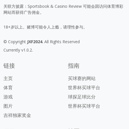
关联方披露：Sportsbook & Casino Review 可能会因访问体育博彩
网站而获得广告佣金。
18+岁以上。赌博可能令人上瘾，请理性参与。
© Copyright
JXF2024
. All Rights Reserved
Currently v1.0.2.
链接
指南
主页
买球赛的网站
体育
世界杯买球平台
游戏
球探足球比分
图片
世界杯买球平台
吉祥独家奖金