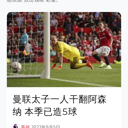
曼联太子一人干翻阿森
纳 本季已造5球
英超
2022年9月5日