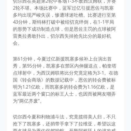
切尔西在英超第2轮中客场1-3不敌西汉姆联，开赛
2轮不堪。本场比赛中，蓝军过亿引援恩佐与凯塞
多均出现严峻失误，惨遭球迷吐槽。比赛进行至第
43分钟，斯特林打破中被绍切克绊倒，在1-1平局
的形势下成功制造点球，但是恩佐主罚的点球被阿
雷奥拉勇敢扑出，切尔西失掉抢先比分的最好机
会。
第61分钟，今夏过亿新援凯塞多候补上台演出首
秀，第95分钟，凯塞多在禁区内伸腿送点，帕奎塔
点球射中，为西汉姆联将比分究竟定格为3-1。在德
国《转会商场》的数据记载中，恩佐的转会费被标
明为1.21亿欧，而凯塞多的转会费为1.16亿欧，是
蓝军最近两个窗口的标王人士，也因而被网友嘲弄
为“两亿齐废”。
切尔西今夏和利物浦斗法，究竟揽得美人归，不只
抢下了凯塞多，还捎带手拿下了拉维亚，希望以这
两名球员为恩佐保驾护航，开释阿根廷人的进攻威