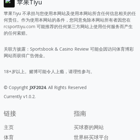
苹果Tiyu
苹果Tiyu 不承担与您使用本网站及使用本网站所含任何信息相关的任
何责任。作为使用本网站的条件，您同意免除本网站所有者因您在
rcsporttiyu.com
可能推荐的任何第三方网站上使用任何服务而产生
的任何索赔。
关联方披露：Sportsbook & Casino Review 可能会因访问体育博彩
网站而获得广告佣金。
18+岁以上。赌博可能令人上瘾，请理性参与。
© Copyright
JXF2024
. All Rights Reserved
Currently v1.0.2.
链接
指南
主页
买球赛的网站
体育
世界杯买球平台