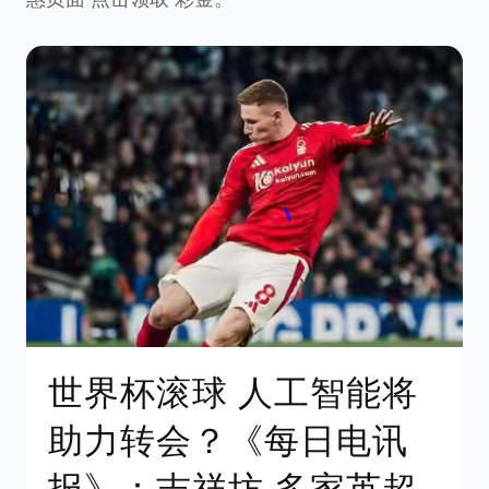
世界杯滚球 人工智能将
助力转会？《每日电讯
报》：吉祥坊 多家英超