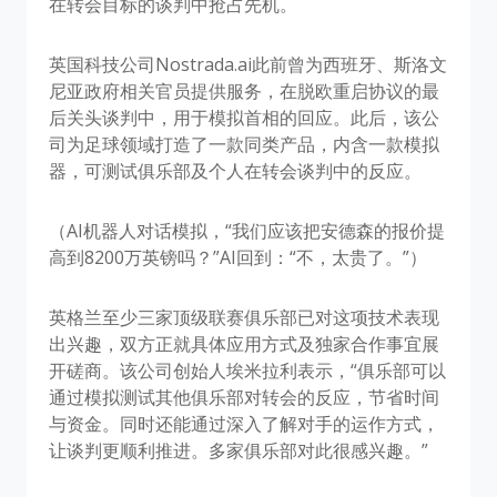
在转会目标的谈判中抢占先机。
英国科技公司Nostrada.ai此前曾为西班牙、斯洛文
尼亚政府相关官员提供服务，在脱欧重启协议的最
后关头谈判中，用于模拟首相的回应。此后，该公
司为足球领域打造了一款同类产品，内含一款模拟
器，可测试俱乐部及个人在转会谈判中的反应。
（AI机器人对话模拟，“我们应该把安德森的报价提
高到8200万英镑吗？”AI回到：“不，太贵了。”）
英格兰至少三家顶级联赛俱乐部已对这项技术表现
出兴趣，双方正就具体应用方式及独家合作事宜展
开磋商。该公司创始人埃米拉利表示，“俱乐部可以
通过模拟测试其他俱乐部对转会的反应，节省时间
与资金。同时还能通过深入了解对手的运作方式，
让谈判更顺利推进。多家俱乐部对此很感兴趣。”