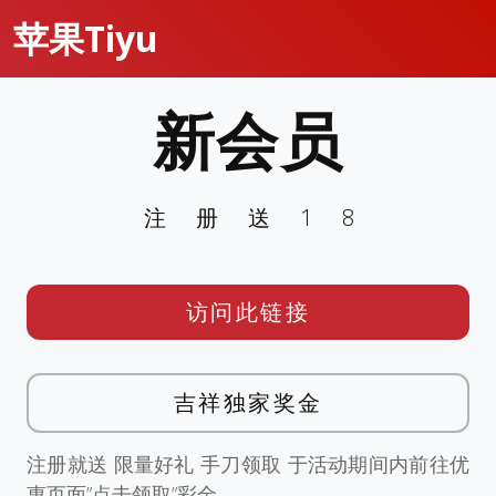
苹果Tiyu
新会员
注册送18
访问此链接
吉祥独家奖金
注册就送 限量好礼 手刀领取 于活动期间内前往优
惠页面”点击领取”彩金。