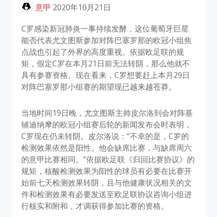
意甲
2020年10月21日
C罗感染新冠肺炎一事持续发酵，这位葡萄牙巨星
能否代表尤文图斯参加对阵巴塞罗那的欧冠小组焦
点战也引起了外界的高度重视。依据欧足联的规
矩，假定C罗在本月21日前无法转阴，那么他就不
具有参赛资格。现在看来，C罗想要赶上本月29日
对阵巴塞罗那小组赛的期望现已越来越苍莽。
当地时间19日晚，尤文图斯主帅皮尔洛到会对阵基
辅迪纳摩的欧冠小组赛后轮的新闻发布会时表明，
C罗现在仍未转阴。皮尔洛说：“不幸的是，C罗的
检测效果依然是阳性。他会缺席比赛，与缺席周六
的意甲比赛相同。”依据欧足联《归回比赛协议》的
规矩，核酸检测效果为阳性的球员有必要在比赛开
始前七天检测效果转阴，且与他健康状况相关的文
件和检测效果有必要发送至欧足联协议咨询小组进
行核实和附和，才调获得参加比赛的资格。