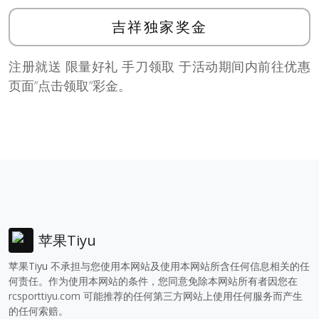
吉祥独家奖金
注册就送 限量好礼 手刀领取 于活动期间内前往优惠
页面”点击领取”彩金。
苹果Tiyu
苹果Tiyu 不承担与您使用本网站及使用本网站所含任何信息相关的任
何责任。作为使用本网站的条件，您同意免除本网站所有者因您在
rcsporttiyu.com
可能推荐的任何第三方网站上使用任何服务而产生
的任何索赔。