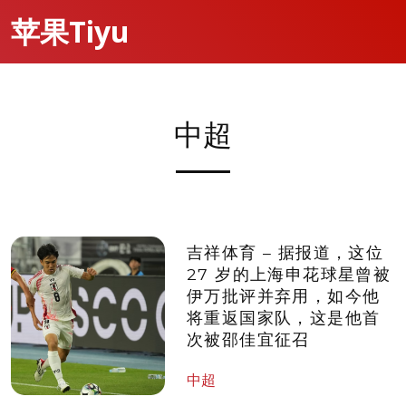
苹果Tiyu
中超
吉祥体育 – 据报道，这位
27 岁的上海申花球星曾被
伊万批评并弃用，如今他
将重返国家队，这是他首
次被邵佳宜征召
中超