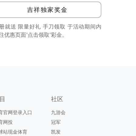
吉祥独家奖金
册就送 限量好礼 手刀领取 于活动期间内
往优惠页面”点击领取”彩金。
目
社区
育官网登录入口
九游会
育网投
冠军
球站现金体育
凯发