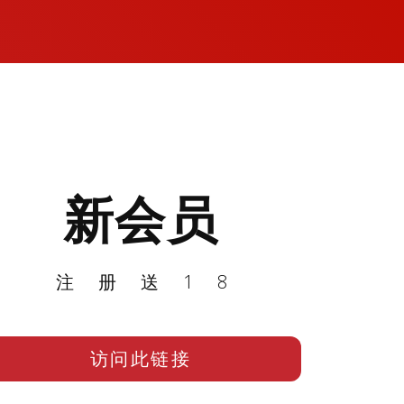
新会员
注册送18
访问此链接