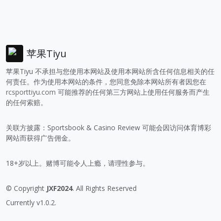
苹果Tiyu
苹果Tiyu 不承担与您使用本网站及使用本网站所含任何信息相关的任
何责任。作为使用本网站的条件，您同意免除本网站所有者因您在
rcsporttiyu.com
可能推荐的任何第三方网站上使用任何服务而产生
的任何索赔。
关联方披露：Sportsbook & Casino Review 可能会因访问体育博彩
网站而获得广告佣金。
18+岁以上。赌博可能令人上瘾，请理性参与。
© Copyright
JXF2024
. All Rights Reserved
Currently v1.0.2.