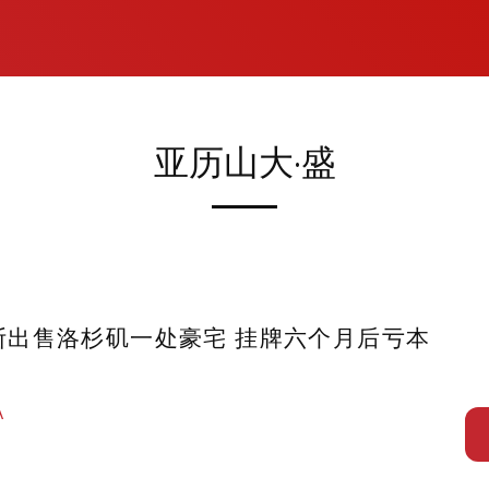
亚历山大·盛
斯出售洛杉矶一处豪宅 挂牌六个月后亏本
A