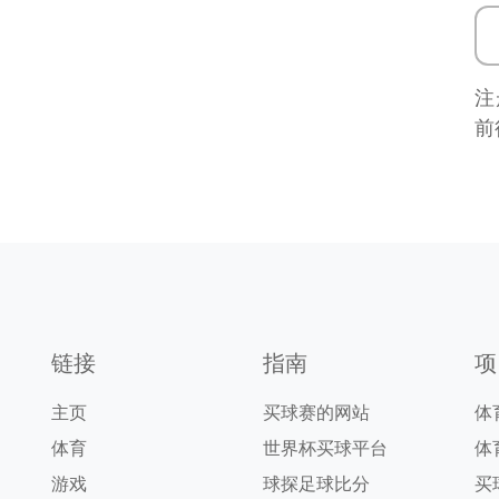
注
前
链接
指南
项
主页
买球赛的网站
体
体育
世界杯买球平台
体
游戏
球探足球比分
买