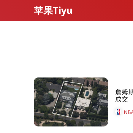
苹果Tiyu
詹姆
成交
NB