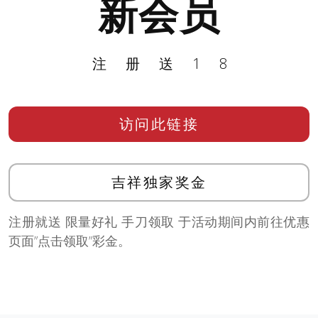
新会员
注册送18
访问此链接
吉祥独家奖金
注册就送 限量好礼 手刀领取 于活动期间内前往优惠
页面”点击领取”彩金。