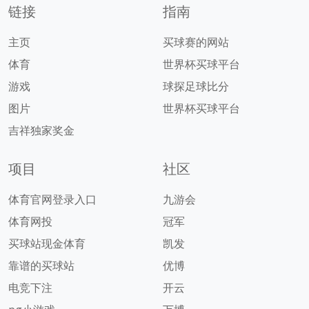
链接
指南
主页
买球赛的网站
体育
世界杯买球平台
游戏
球探足球比分
图片
世界杯买球平台
吉祥独家奖金
项目
社区
体育官网登录入口
九游会
体育网投
冠军
买球站现金体育
凯发
靠谱的买球站
优博
电竞下注
开云