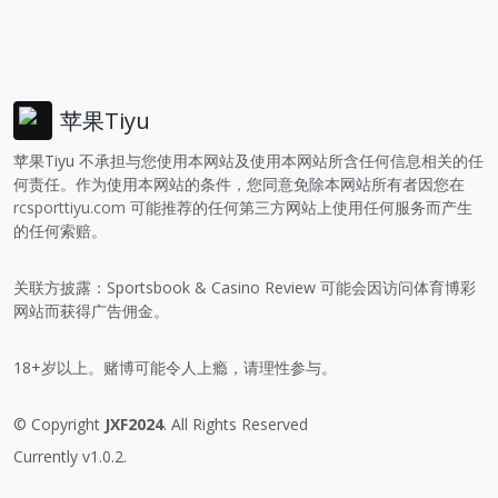
苹果Tiyu
苹果Tiyu 不承担与您使用本网站及使用本网站所含任何信息相关的任
何责任。作为使用本网站的条件，您同意免除本网站所有者因您在
rcsporttiyu.com
可能推荐的任何第三方网站上使用任何服务而产生
的任何索赔。
关联方披露：Sportsbook & Casino Review 可能会因访问体育博彩
网站而获得广告佣金。
18+岁以上。赌博可能令人上瘾，请理性参与。
© Copyright
JXF2024
. All Rights Reserved
Currently v1.0.2.