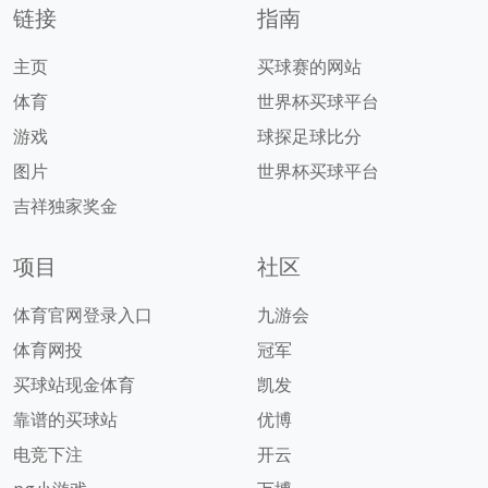
链接
指南
主页
买球赛的网站
体育
世界杯买球平台
游戏
球探足球比分
图片
世界杯买球平台
吉祥独家奖金
项目
社区
体育官网登录入口
九游会
体育网投
冠军
买球站现金体育
凯发
靠谱的买球站
优博
电竞下注
开云