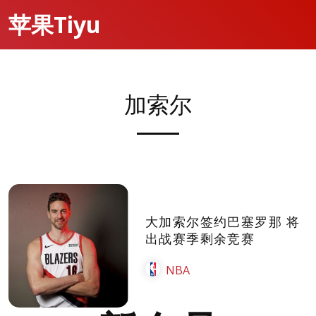
苹果Tiyu
加索尔
大加索尔签约巴塞罗那 将
出战赛季剩余竞赛
NBA