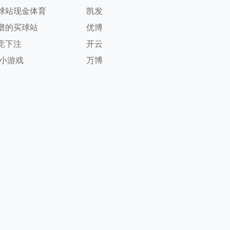
球站现金体育
凯发
谱的买球站
优博
竞下注
开云
g小游戏
万博