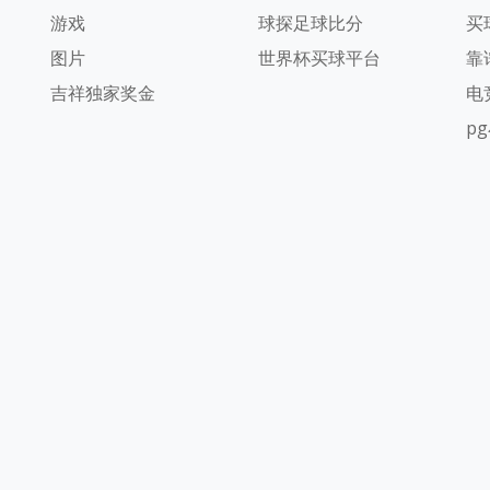
游戏
球探足球比分
买
图片
世界杯买球平台
靠
吉祥独家奖金
电
p