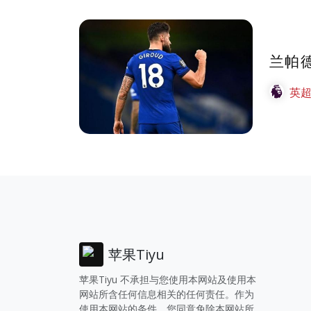
兰帕
英
苹果Tiyu
苹果Tiyu 不承担与您使用本网站及使用本
网站所含任何信息相关的任何责任。作为
使用本网站的条件，您同意免除本网站所