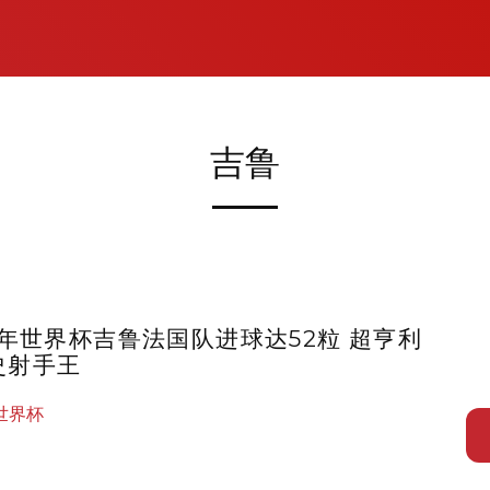
吉鲁
2年世界杯​吉鲁法国队进球达52粒 超亨利
史射手王
年世界杯