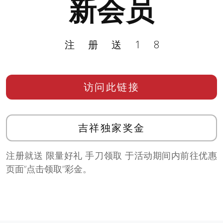
新会员
注册送18
访问此链接
吉祥独家奖金
注册就送 限量好礼 手刀领取 于活动期间内前往优惠
页面”点击领取”彩金。