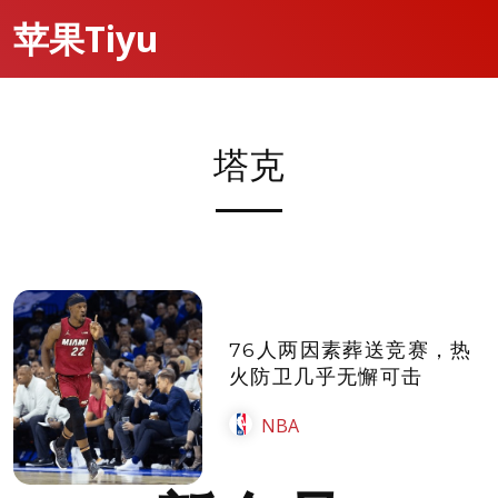
苹果Tiyu
塔克
76人两因素葬送竞赛，热
火防卫几乎无懈可击
NBA