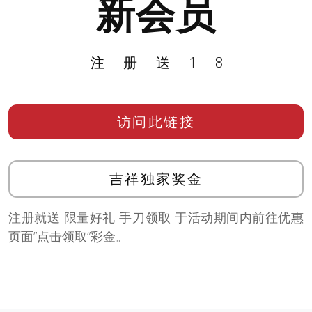
新会员
注册送18
访问此链接
吉祥独家奖金
注册就送 限量好礼 手刀领取 于活动期间内前往优惠
页面”点击领取”彩金。