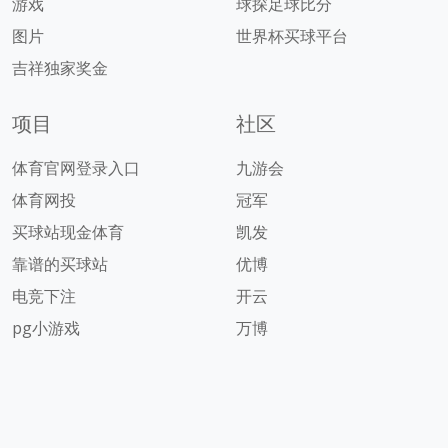
游戏
球探足球比分
图片
世界杯买球平台
吉祥独家奖金
项目
社区
体育官网登录入口
九游会
体育网投
冠军
买球站现金体育
凯发
靠谱的买球站
优博
电竞下注
开云
pg小游戏
万博