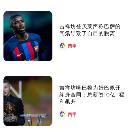
吉祥坊登贝莱声称巴萨的
气氛导致了自己的脱离
西甲
吉祥坊曝巴黎为姆巴佩开
终身合同：总薪资10亿+福
利飙升
西甲