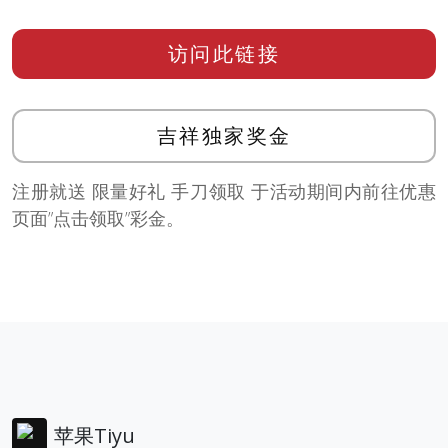
访问此链接
吉祥独家奖金
注册就送 限量好礼 手刀领取 于活动期间内前往优惠
页面”点击领取”彩金。
苹果Tiyu