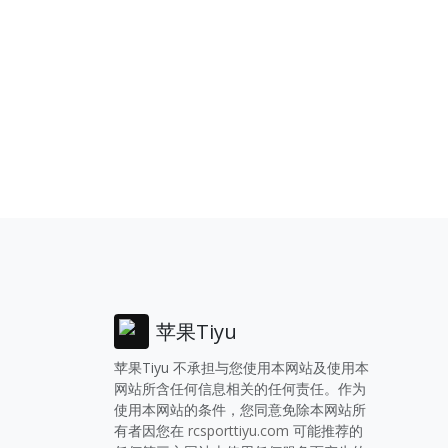
苹果Tiyu
苹果Tiyu 不承担与您使用本网站及使用本
网站所含任何信息相关的任何责任。作为
使用本网站的条件，您同意免除本网站所
有者因您在
rcsporttiyu.com
可能推荐的