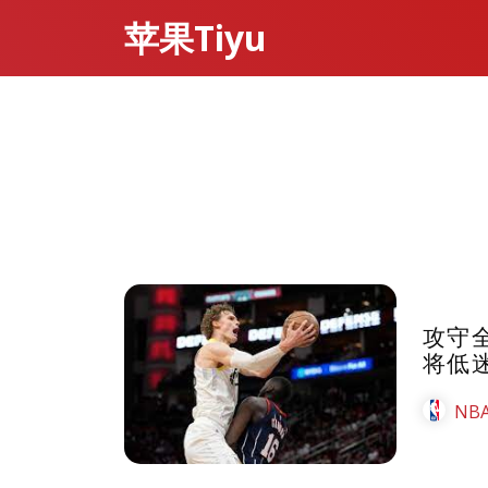
苹果Tiyu
攻守
将低
NB