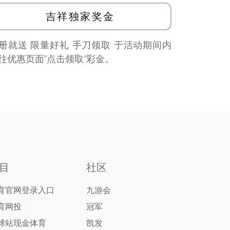
吉祥独家奖金
册就送 限量好礼 手刀领取 于活动期间内
往优惠页面”点击领取”彩金。
目
社区
育官网登录入口
九游会
育网投
冠军
球站现金体育
凯发