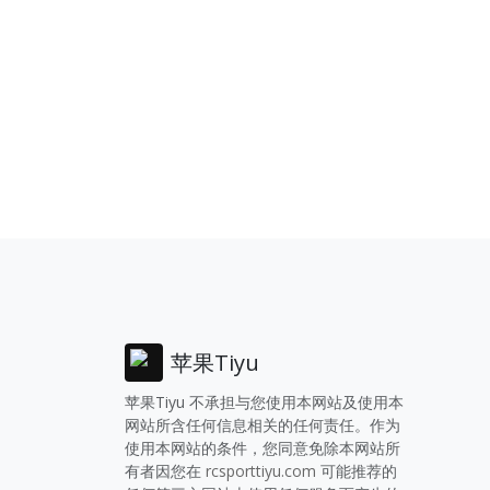
苹果Tiyu
苹果Tiyu 不承担与您使用本网站及使用本
网站所含任何信息相关的任何责任。作为
使用本网站的条件，您同意免除本网站所
有者因您在
rcsporttiyu.com
可能推荐的