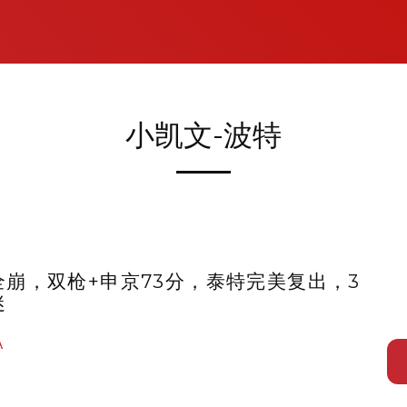
小凯文-波特
全崩，双枪+申京73分，泰特完美复出，3
迷
A