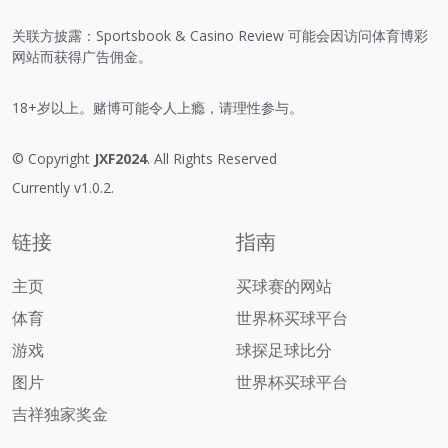
关联方披露：Sportsbook & Casino Review 可能会因访问体育博彩
网站而获得广告佣金。
18+岁以上。赌博可能令人上瘾，请理性参与。
© Copyright
JXF2024
. All Rights Reserved
Currently v1.0.2.
链接
指南
主页
买球赛的网站
体育
世界杯买球平台
游戏
球探足球比分
图片
世界杯买球平台
吉祥独家奖金