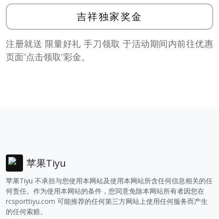
吉祥独家奖金
注册就送 限量好礼 手刀领取 于活动期间内前往优惠
页面”点击领取”彩金。
苹果Tiyu
苹果Tiyu 不承担与您使用本网站及使用本网站所含任何信息相关的任
何责任。作为使用本网站的条件，您同意免除本网站所有者因您在
rcsporttiyu.com
可能推荐的任何第三方网站上使用任何服务而产生
的任何索赔。