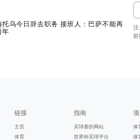
梅托乌今日辞去职务 接班人：巴萨不能再
注
两年
前
甲
链接
指南
项
主页
买球赛的网站
体
体育
世界杯买球平台
体