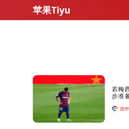
苹果Tiyu
若梅
步准
西