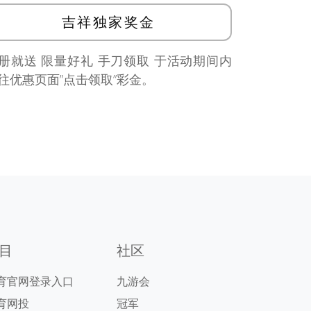
吉祥独家奖金
册就送 限量好礼 手刀领取 于活动期间内
往优惠页面”点击领取”彩金。
目
社区
育官网登录入口
九游会
育网投
冠军