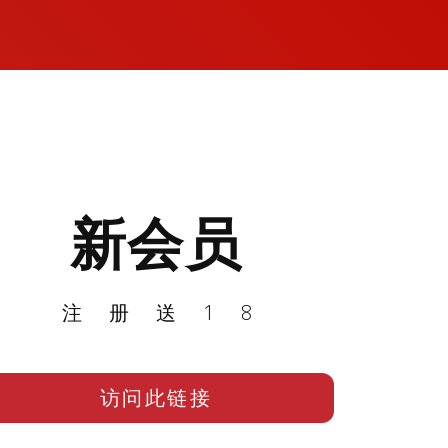
新会员
注册送18
访问此链接