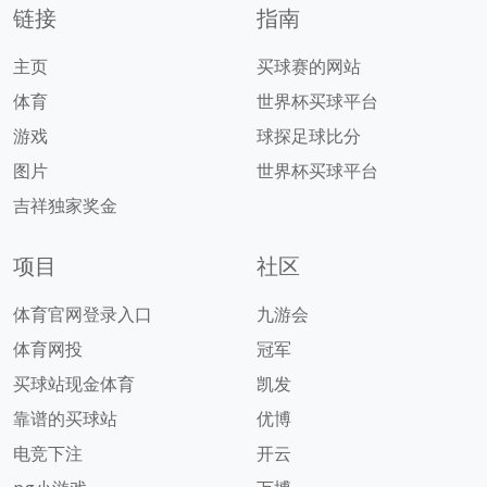
链接
指南
主页
买球赛的网站
体育
世界杯买球平台
游戏
球探足球比分
图片
世界杯买球平台
吉祥独家奖金
项目
社区
体育官网登录入口
九游会
体育网投
冠军
买球站现金体育
凯发
靠谱的买球站
优博
电竞下注
开云