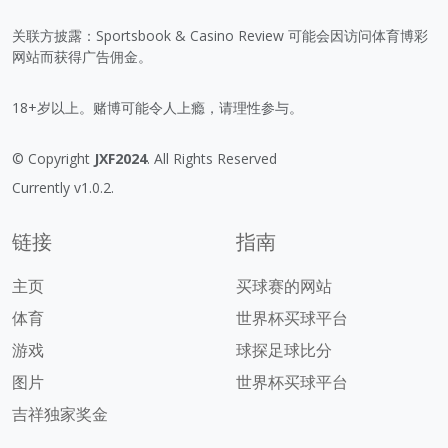
关联方披露：Sportsbook & Casino Review 可能会因访问体育博彩
网站而获得广告佣金。
18+岁以上。赌博可能令人上瘾，请理性参与。
© Copyright
JXF2024
. All Rights Reserved
Currently v1.0.2.
链接
指南
主页
买球赛的网站
体育
世界杯买球平台
游戏
球探足球比分
图片
世界杯买球平台
吉祥独家奖金