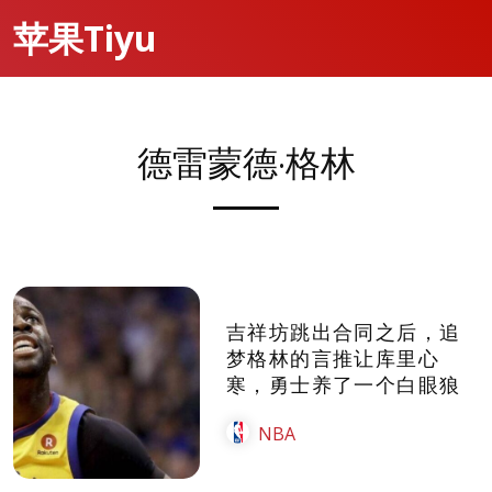
苹果Tiyu
德雷蒙德·格林
吉祥坊跳出合同之后，追
梦格林的言推让库里心
寒，勇士养了一个白眼狼
NBA