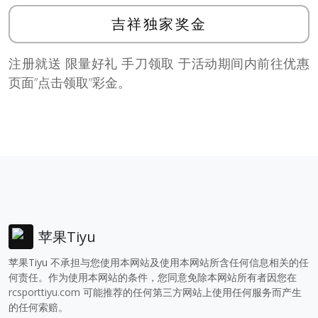
吉祥独家奖金
注册就送 限量好礼 手刀领取 于活动期间内前往优惠
页面”点击领取”彩金。
苹果Tiyu
苹果Tiyu 不承担与您使用本网站及使用本网站所含任何信息相关的任
何责任。作为使用本网站的条件，您同意免除本网站所有者因您在
rcsporttiyu.com
可能推荐的任何第三方网站上使用任何服务而产生
的任何索赔。