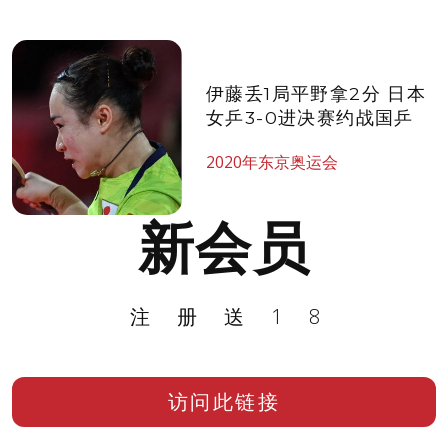
伊藤丢1局平野拿2分 日本
女乒3-0进决赛约战国乒
2020年东京奥运会
新会员
注册送18
访问此链接