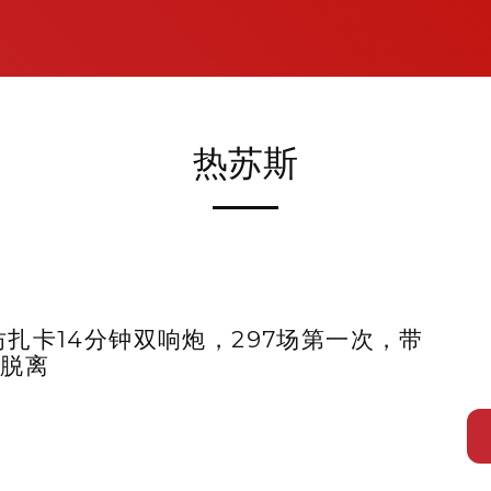
热苏斯
坊扎卡14分钟双响炮，297场第一次，带
冠脱离
超