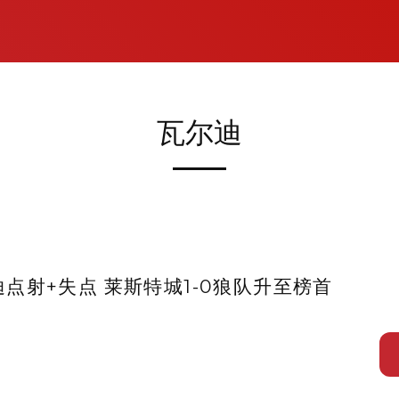
瓦尔迪
点射+失点 莱斯特城1-0狼队升至榜首
超