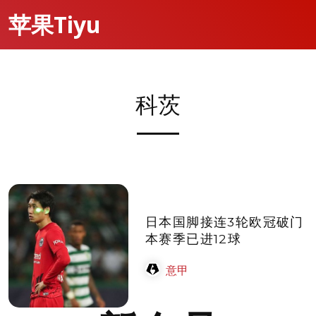
苹果Tiyu
科茨
日本国脚接连3轮欧冠破门
本赛季已进12球
意甲