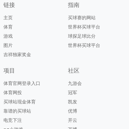
链接
指南
主页
买球赛的网站
体育
世界杯买球平台
游戏
球探足球比分
图片
世界杯买球平台
吉祥独家奖金
项目
社区
体育官网登录入口
九游会
体育网投
冠军
买球站现金体育
凯发
靠谱的买球站
优博
电竞下注
开云